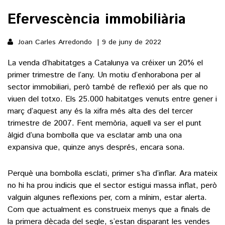
Efervescència immobiliària
()
Joan Carles Arredondo
9 de juny de 2022
ACTUALITAT
La venda d’habitatges a Catalunya va créixer un 20% el
primer trimestre de l’any. Un motiu d’enhorabona per al
POLÍTICA
ESPORTS
sector immobiliari, però també de reflexió per als que no
SOCIETAT
viuen del totxo. Els 25.000 habitatges venuts entre gener i
FUTBOL
març d’aquest any és la xifra més alta des del tercer
CULTURA
ECONOMIA
trimestre de 2007. Fent memòria, aquell va ser el punt
HOQUEI PATINS
VEURE TOTES
àlgid d’una bombolla que va esclatar amb una ona
ARTS ESCÈNIQUES
SUPLEMENTS
MOTOR
expansiva que, quinze anys després, encara sona.
CULTURA POPULAR
VEURE TOTES
FOTOGALERIES
LLIBRES
Perquè una bombolla esclati, primer s’ha d’inflar. Ara mateix
9MAGAZÍN
no hi ha prou indicis que el sector estigui massa inflat, però
CALAIX
valguin algunes reflexions per, com a mínim, estar alerta.
AGENDA
VEURE TOTES
Com que actualment es construeix menys que a finals de
BLOGOSFERA
la primera dècada del segle, s’estan disparant les vendes