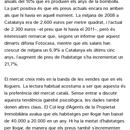
anuals del 10% que es produïen els anys de la bombolla.
La part positiva és que els preus actuals encara no arriben
als que hi havia en aquell moment. La mitjana de 2008 a
Catalunya era de 2.600 euros per metre quadrat, i l’actual
de 2.300 euros –el preu que hi havia el 2011–, però és
interessant remarcar que, segons un informe que aquest
dimarts difonia Fotocasa, mentre que els salaris han
crescut de mitjana un 6,9% a Catalunya els últims cinc
anys, l’augment de preu de l’habitatge s’ha incrementat un
21,7%.
El mercat creix més en la banda de les vendes que en els
lloguers. La lectura habitual acostuma a ser que aquesta és
la preferència del mercat català. Sense entrar a discutir
aquesta tendència gairebé psicològica, les dades també
donen altres claus. El Col·legi d’Agents de la Propietat
Immobiliària avalua que els habitatges per llogar han baixat
de 40.000 a 20.000 en un any. Hi ha la meitat d’habitatges
per llogar, de manera que els preus també s’incrementen