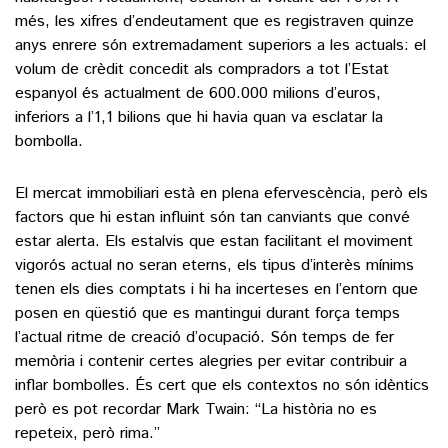
més, les xifres d’endeutament que es registraven quinze
anys enrere són extremadament superiors a les actuals: el
volum de crèdit concedit als compradors a tot l’Estat
espanyol és actualment de 600.000 milions d’euros,
inferiors a l’1,1 bilions que hi havia quan va esclatar la
bombolla.
El mercat immobiliari està en plena efervescència, però els
factors que hi estan influint són tan canviants que convé
estar alerta. Els estalvis que estan facilitant el moviment
vigorós actual no seran eterns, els tipus d’interès mínims
tenen els dies comptats i hi ha incerteses en l’entorn que
posen en qüestió que es mantingui durant força temps
l’actual ritme de creació d’ocupació. Són temps de fer
memòria i contenir certes alegries per evitar contribuir a
inflar bombolles. És cert que els contextos no són idèntics
però es pot recordar Mark Twain: “La història no es
repeteix, però rima.”