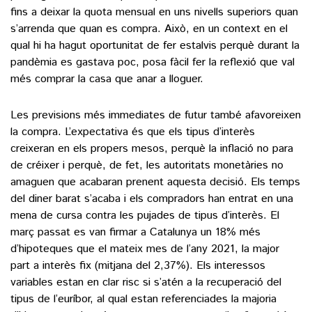
fins a deixar la quota mensual en uns nivells superiors quan
s’arrenda que quan es compra. Això, en un context en el
qual hi ha hagut oportunitat de fer estalvis perquè durant la
pandèmia es gastava poc, posa fàcil fer la reflexió que val
més comprar la casa que anar a lloguer.
Les previsions més immediates de futur també afavoreixen
la compra. L’expectativa és que els tipus d’interès
creixeran en els propers mesos, perquè la inflació no para
de créixer i perquè, de fet, les autoritats monetàries no
amaguen que acabaran prenent aquesta decisió. Els temps
del diner barat s’acaba i els compradors han entrat en una
mena de cursa contra les pujades de tipus d’interès. El
març passat es van firmar a Catalunya un 18% més
d’hipoteques que el mateix mes de l’any 2021, la major
part a interès fix (mitjana del 2,37%). Els interessos
variables estan en clar risc si s’atén a la recuperació del
tipus de l’euríbor, al qual estan referenciades la majoria