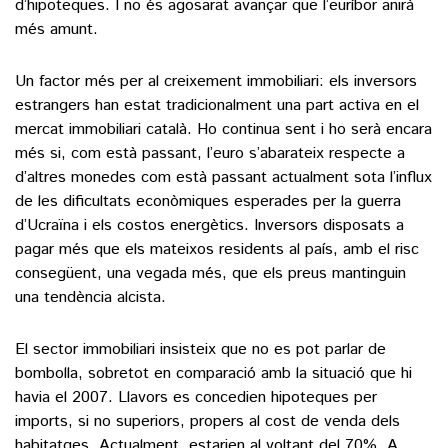
d’hipoteques. I no és agosarat avançar que l’euríbor anirà
més amunt.
Un factor més per al creixement immobiliari: els inversors
estrangers han estat tradicionalment una part activa en el
mercat immobiliari català. Ho continua sent i ho serà encara
més si, com està passant, l’euro s’abarateix respecte a
d’altres monedes com està passant actualment sota l’influx
de les dificultats econòmiques esperades per la guerra
d’Ucraïna i els costos energètics. Inversors disposats a
pagar més que els mateixos residents al país, amb el risc
consegüent, una vegada més, que els preus mantinguin
una tendència alcista.
El sector immobiliari insisteix que no es pot parlar de
bombolla, sobretot en comparació amb la situació que hi
havia el 2007. Llavors es concedien hipoteques per
imports, si no superiors, propers al cost de venda dels
habitatges. Actualment, estarien al voltant del 70%. A