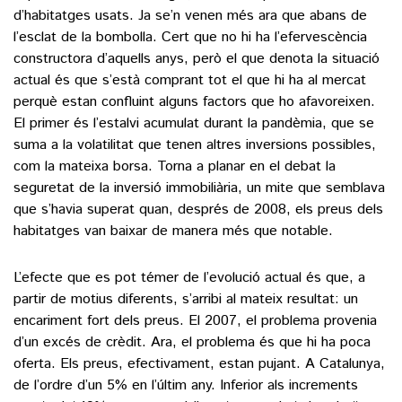
d’habitatges usats. Ja se’n venen més ara que abans de
l’esclat de la bombolla. Cert que no hi ha l’efervescència
constructora d’aquells anys, però el que denota la situació
actual és que s’està comprant tot el que hi ha al mercat
perquè estan confluint alguns factors que ho afavoreixen.
El primer és l’estalvi acumulat durant la pandèmia, que se
suma a la volatilitat que tenen altres inversions possibles,
com la mateixa borsa. Torna a planar en el debat la
seguretat de la inversió immobiliària, un mite que semblava
que s’havia superat quan, després de 2008, els preus dels
habitatges van baixar de manera més que notable.
L’efecte que es pot témer de l’evolució actual és que, a
partir de motius diferents, s’arribi al mateix resultat: un
encariment fort dels preus. El 2007, el problema provenia
d’un excés de crèdit. Ara, el problema és que hi ha poca
oferta. Els preus, efectivament, estan pujant. A Catalunya,
de l’ordre d’un 5% en l’últim any. Inferior als increments