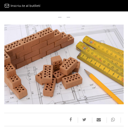
Inscriu-te al butlletí
9MAGAZÍN
EL CLÀSSIC | ALBERT PLA
“LA VIDA ÉS COM LA MAR: SEMPRE BUSCA L’EQUILIBRI”
NOVETATS DISCOGRÀFIQUES
EL CLÀSSIC | ELS 3 TAMBORS
TEMÀTIQUES
()